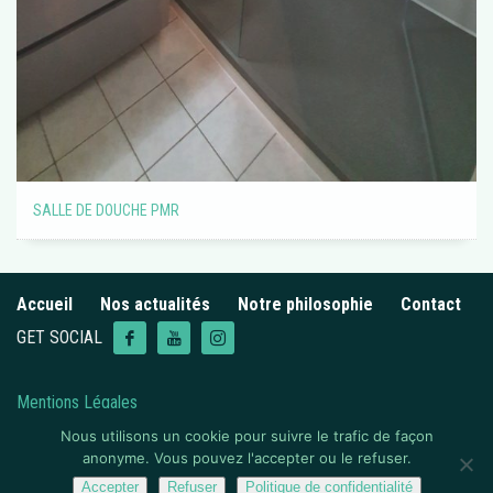
SALLE DE DOUCHE PMR
Accueil
Nos actualités
Notre philosophie
Contact
GET SOCIAL
Mentions Légales
Politique de confidentialité
Nous utilisons un cookie pour suivre le trafic de façon
anonyme. Vous pouvez l'accepter ou le refuser.
© Bains Douches Etc.
Accepter
Refuser
Politique de confidentialité