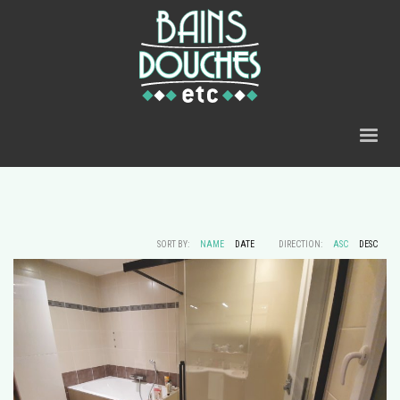
SORT BY:
NAME
DATE
DIRECTION:
ASC
DESC